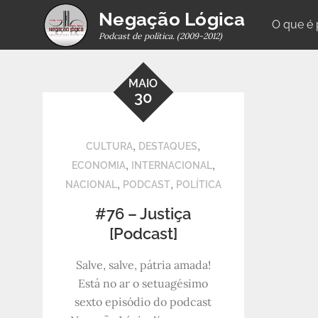
Skip
Negação Lógica
O que é
to
Podcast de política. (2009-2012)
content
MAIO
30
,
,
CULTURA
DESTAQUES
,
,
ECONOMIA
INTERNACIONAL
,
,
NACIONAL
PODCAST
POLÍTICA
#76 – Justiça
[Podcast]
Salve, salve, pátria amada!
Está no ar o setuagésimo
sexto episódio do podcast