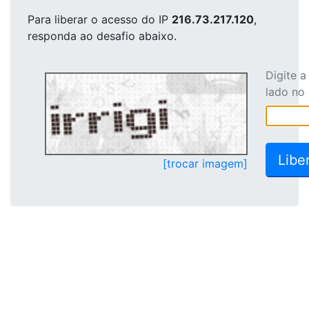
Para liberar o acesso
do IP
216.73.217.120
,
responda ao desafio abaixo.
Digite 
lado no
[trocar imagem]