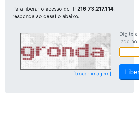
Para liberar o acesso
do IP
216.73.217.114
,
responda ao desafio abaixo.
Digite 
lado no
[trocar imagem]