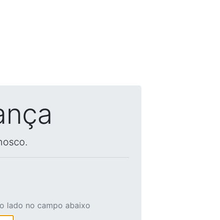
ança
nosco.
ao lado no campo abaixo