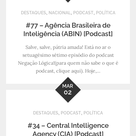
,
,
,
DESTAQUES
NACIONAL
PODCAST
POLÍTICA
#77 – Agência Brasileira de
Inteligência (ABIN) [Podcast]
Salve, salve, pátria amada! Está no ar o
setuagésimo sétimo episódio do podcast
Negação Lógica!(para quem não sabe o que é
podcast, clique aqui). Hoje,…
MAR
02
,
,
DESTAQUES
PODCAST
POLÍTICA
#34 – Central Intelligence
Agency (CIA) [Podcast]