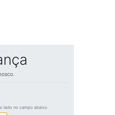
ança
nosco.
ao lado no campo abaixo