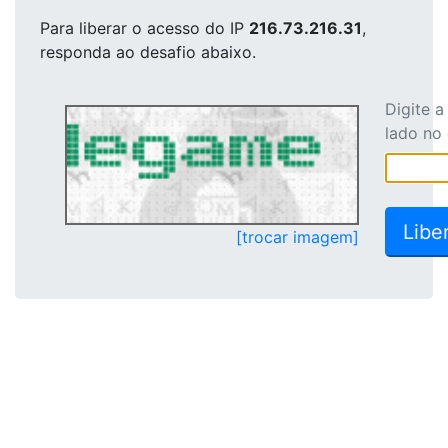
Para liberar o acesso
do IP
216.73.216.31
,
responda ao desafio abaixo.
Digite 
lado no
[trocar imagem]