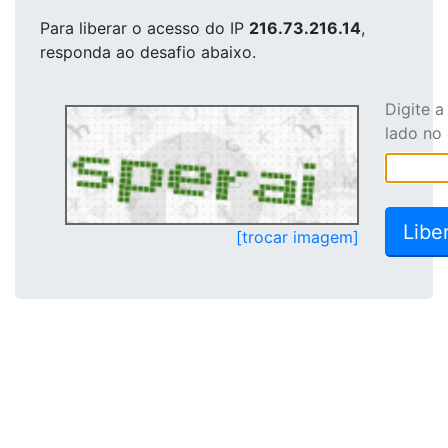
Para liberar o acesso
do IP
216.73.216.14
,
responda ao desafio abaixo.
Digite 
lado no
[trocar imagem]