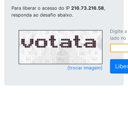
Para liberar o acesso
do IP
216.73.216.58
,
responda ao desafio abaixo.
Digite 
lado no
[trocar imagem]