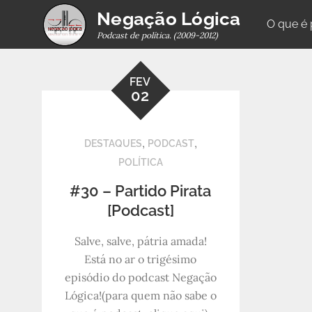
Skip
Negação Lógica
O que é
to
Podcast de política. (2009-2012)
content
FEV
02
,
,
DESTAQUES
PODCAST
POLÍTICA
#30 – Partido Pirata
[Podcast]
Salve, salve, pátria amada!
Está no ar o trigésimo
episódio do podcast Negação
Lógica!(para quem não sabe o