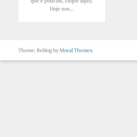
que é podcast, clique aqui).
Hoje nos…
Theme: Reblog by
Moral Themes
.