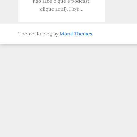
não sabe o que é podcast,
clique aqui). Hoje…
Theme: Reblog by
Moral Themes
.