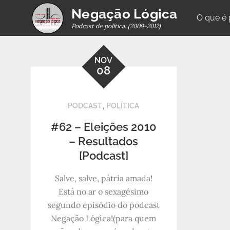
Skip
Negação Lógica
O que é
to
Podcast de política. (2009-2012)
content
NOV
08
,
PODCAST
POLÍTICA
#62 – Eleições 2010
– Resultados
[Podcast]
Salve, salve, pátria amada!
Está no ar o sexagésimo
segundo episódio do podcast
Negação Lógica!(para quem