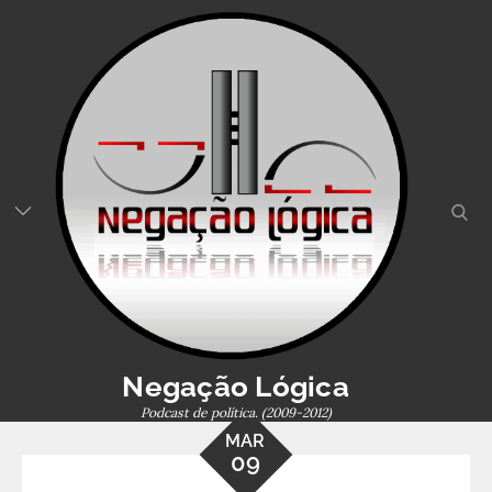
Skip
to
content
sear
Negação Lógica
Podcast de política. (2009-2012)
MAR
09