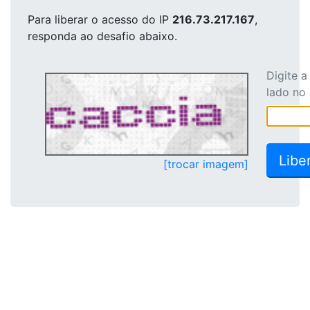
Para liberar o acesso
do IP
216.73.217.167
,
responda ao desafio abaixo.
Digite 
lado no
[trocar imagem]