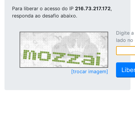
Para liberar o acesso
do IP
216.73.217.172
,
responda ao desafio abaixo.
Digite 
lado no
[trocar imagem]