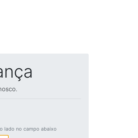
ança
nosco.
ao lado no campo abaixo