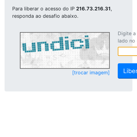
Para liberar o acesso
do IP
216.73.216.31
,
responda ao desafio abaixo.
Digite 
lado no
[trocar imagem]