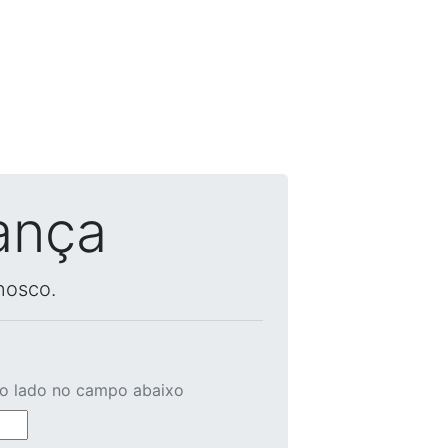
ança
nosco.
ao lado no campo abaixo