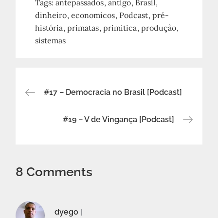
Tags:
antepassados
antigo
Brasil
dinheiro
economicos
Podcast
pré-
história
primatas
primitica
produção
sistemas
Navegação
#17 – Democracia no Brasil [Podcast]
de
#19 – V de Vingança [Podcast]
Post
8 Comments
dyego