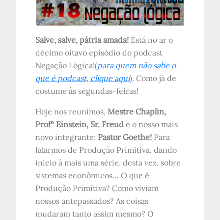
Salve, salve, pátria amada!
Está no ar o
décimo oitavo episódio do podcast
Negação Lógica!(
para quem não sabe o
que é podcast, clique aqui
). Como já de
costume às segundas-feiras!
Hoje nos reunimos,
Mestre Chaplin,
Profº Einstein,
Sr. Freud
e o nosso mais
novo integrante:
Pastor Goethe!
Para
falarmos de Produção Primitiva, dando
início à mais uma série, desta vez, sobre
sistemas econômicos… O que é
Produção Primitiva? Como viviam
nossos antepassados? As coisas
mudaram tanto assim mesmo? O