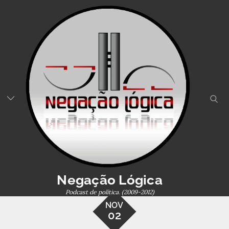
Skip
to
content
sear
Negação Lógica
Podcast de política. (2009-2012)
NOV
02